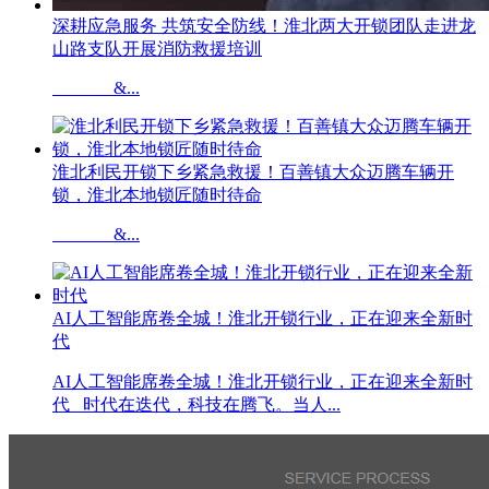
​​​​​​​深耕应急服务 共筑安全防线！淮北两大开锁团队走进龙
山路支队开展消防救援培训
&...
淮北利民开锁下乡紧急救援！百善镇大众迈腾车辆开
锁，淮北本地锁匠随时待命
&...
AI人工智能席卷全城！淮北开锁行业，正在迎来全新时
代
AI人工智能席卷全城！淮北开锁行业，正在迎来全新时
代 时代在迭代，科技在腾飞。当人...