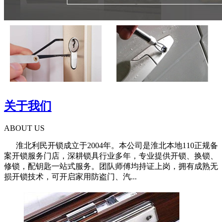
关于我们
ABOUT US
淮北利民开锁成立于2004年。本公司是淮北本地110正规备
案开锁服务门店，深耕锁具行业多年，专业提供开锁、换锁、
修锁，配钥匙一站式服务。团队师傅均持证上岗，拥有成熟无
损开锁技术，可开启家用防盗门、汽...