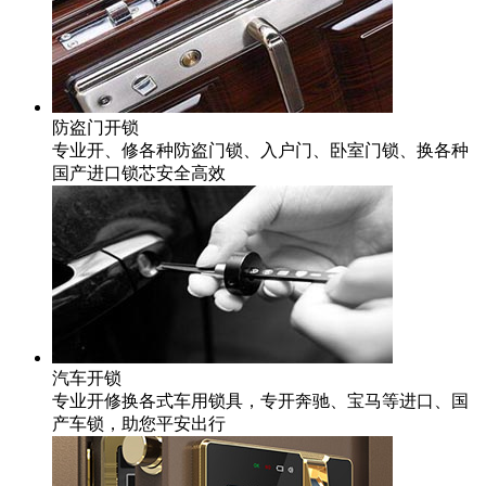
防盗门开锁
专业开、修各种防盗门锁、入户门、卧室门锁、换各种
国产进口锁芯安全高效
汽车开锁
专业开修换各式车用锁具，专开奔驰、宝马等进口、国
产车锁，助您平安出行